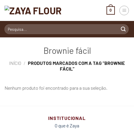
Skip
to
0
content
Pesquisar
por:
Brownie fácil
INÍCIO
/
PRODUTOS MARCADOS COM A TAG “BROWNIE
FÁCIL”
Nenhum produto foi encontrado para a sua seleção.
INSTITUCIONAL
O que é Zaya